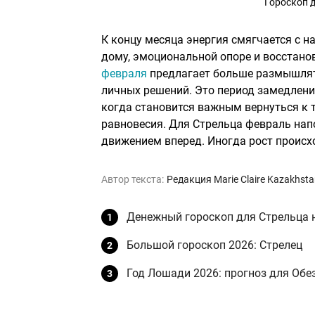
Гороскоп 
К концу месяца энергия смягчается с н
дому, эмоциональной опоре и восстан
февраля
предлагает больше размышлять
личных решений. Это период замедлени
когда становится важным вернуться к 
равновесия. Для Стрельца февраль напо
движением вперед. Иногда рост происхо
Автор текста:
Редакция Marie Claire Kazakhst
Денежный гороскоп для Стрельца н
Большой гороскоп 2026: Стрелец
Год Лошади 2026: прогноз для Об