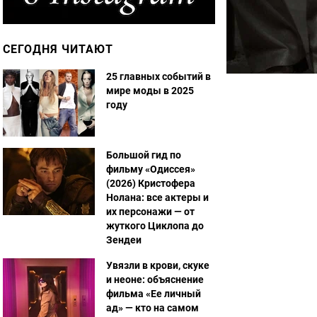
СЕГОДНЯ ЧИТАЮТ
25 главных событий в
мире моды в 2025
году
Большой гид по
фильму «Одиссея»
(2026) Кристофера
Нолана: все актеры и
их персонажи — от
жуткого Циклопа до
Зендеи
Увязли в крови, скуке
и неоне: объяснение
фильма «Ее личный
ад» — кто на самом