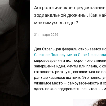
Астрологическое предсказание
зодиакальной дюжины. Как най
максимум выгоды?
31 января 2026
Для Стрельцов февраль открывается ис
Снежное Полнолуние во Льве 1 февраля
мировоззрения и долгосрочного видени
завершение идеи, мечты или плана, к к
готовность рискнуть, согласиться на 
раньше казалось шатким. Это полнолуни
уязвимое место — самоуверенность и о
здесь важно подкреплять решительным