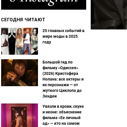
СЕГОДНЯ ЧИТАЮТ
25 главных событий в
мире моды в 2025
году
Большой гид по
фильму «Одиссея»
(2026) Кристофера
Нолана: все актеры и
их персонажи — от
жуткого Циклопа до
Зендеи
Увязли в крови, скуке
и неоне: объяснение
фильма «Ее личный
ад» — кто на самом