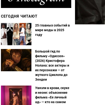
СЕГОДНЯ ЧИТАЮТ
25 главных событий в
мире моды в 2025
году
Большой гид по
фильму «Одиссея»
(2026) Кристофера
Нолана: все актеры и
их персонажи — от
жуткого Циклопа до
Зендеи
Увязли в крови, скуке
и неоне: объяснение
фильма «Ее личный
ад» — кто на самом