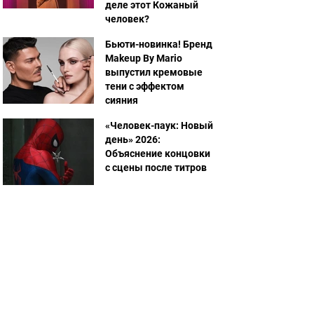
деле этот Кожаный
человек?
Бьюти-новинка! Бренд
Makeup By Mario
выпустил кремовые
тени с эффектом
сияния
«Человек-паук: Новый
день» 2026:
Объяснение концовки
с сцены после титров