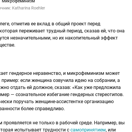
Микрофеминизм
очник:
Katharina Roehler
еге, отметив ее вклад в общий проект перед
которая переживает трудный период, сказав ей, что она
жутся незначительными, но их накопительный эффект
ществе.
жает гендерное неравенство, и микрофеминизм может
 пример: если женщина озвучила идею на собрании, а
важно отдать ей должное, сказав: «Как уже предложила
ример — сознательное избегание гендерных стереотипов.
чески поручать женщине-ассистентке организацию
занности более справедливо.
 проявляется не только в рабочей среде. Например, вы
оторая испытывает трудности с
самопринятием
, или