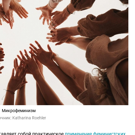
Микрофеминизм
очник:
Katharina Roehler
авляет собой практическое
применение феминистских