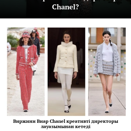
Chanel?
Виржини Виар Chanel креативті директоры
лауазымынан кетеді