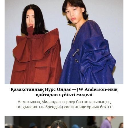
Қазақстандық Нурс Ондас — JW Anderson-ның
қайтадан сүйікті моделі
Алматылық Миландағы ерлер Сән аптасының ең
талқыланатын брендінің кастингінде орнын бекітті