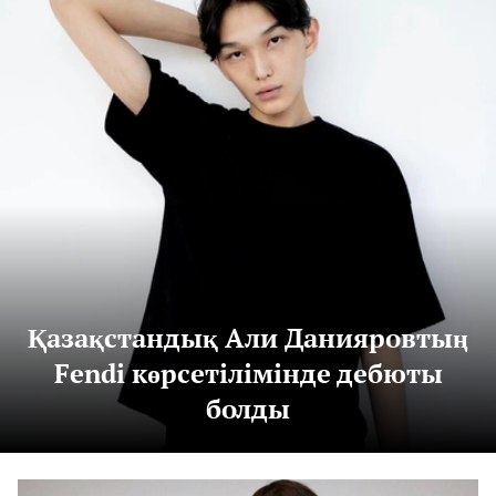
Қазақстандық Али Данияровтың
Fendi көрсетілімінде дебюты
болды