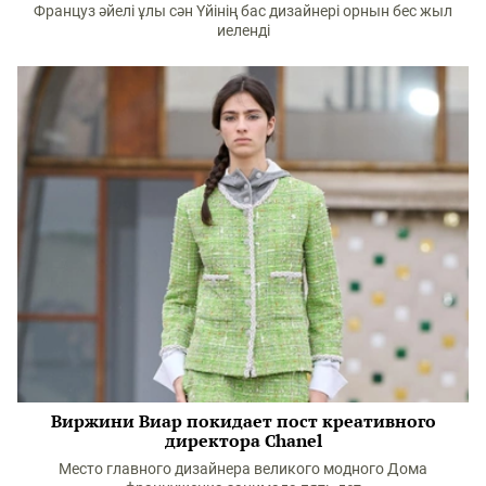
Француз әйелі ұлы сән Үйінің бас дизайнері орнын бес жыл
иеленді
Виржини Виар покидает пост креативного
директора Chanel
Место главного дизайнера великого модного Дома