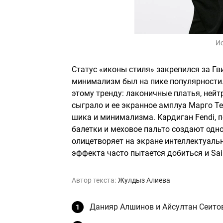
И
Статус «иконы стиля» закрепился за Гв
минимализм был на пике популярности.
этому тренду: лаконичные платья, нейт
сыграло и ее экранное амплуа Марго Т
шика и минимализма. Кардиган Fendi, п
балетки и меховое пальто создают одн
олицетворяет на экране интеллектуаль
эффекта часто пытается добиться и Sain
Автор текста:
Жулдыз Алиева
Данияр Алшинов и Айсултан Сеитов