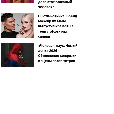
деле этот Кожаный
человек?
Бьюти-новинка! Бренд
Makeup By Mario
выпустил кремовые
тени с эффектом
сияния
«Человек-паук: Новый
день» 2026:
Объяснение концовки
с сцены после титров