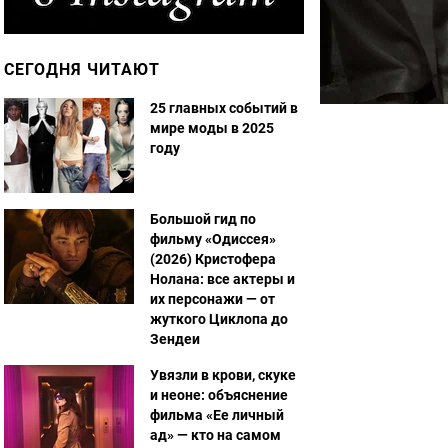
СЕГОДНЯ ЧИТАЮТ
25 главных событий в
мире моды в 2025
году
Большой гид по
фильму «Одиссея»
(2026) Кристофера
Нолана: все актеры и
их персонажи — от
жуткого Циклопа до
Зендеи
Увязли в крови, скуке
и неоне: объяснение
фильма «Ее личный
ад» — кто на самом