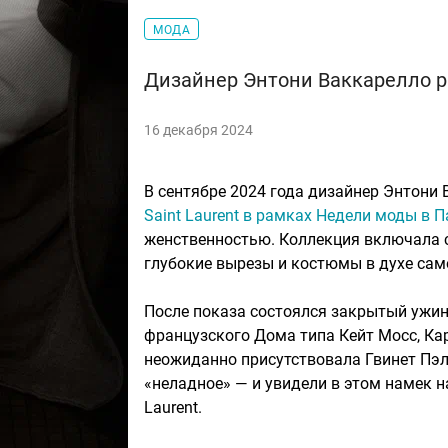
МОДА
Дизайнер Энтони Ваккарелло р
16 декабря 2024
В сентябре 2024 года дизайнер Энтони
Saint Laurent в рамках Недели моды в 
женственностью. Коллекция включала с
глубокие вырезы и костюмы в духе само
После показа состоялся закрытый ужин 
французского Дома типа Кейт Мосс, Ка
неожиданно присутствовала Гвинет Пэл
«неладное» — и увидели в этом намек н
Laurent.