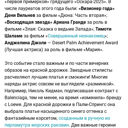
«первой примеркой» грядущего «Оскара-2025». В
числе лауреатов этого года были:
«Визионер года»
Дени Вильнев
за фильм «Дюна: Часть вторая»;
«Восходящая звезда» Ариана Гранде
за роль в
фильме «Злая: Сказка о ведьме Запада»;
Тимоти
Шаламе
за фильм «
Совершенный незнакомец
»;
Анджелина Джоли
— Desert Palm Achievement Award
(Лучшая актриса) за роль в фильме «Мария».
Это событие стало важным и по части вечерних
образов на красной дорожке. Звездные стилисты
расчехляют лучшие платья и смокинги! Многие
наряды актрис совсем не выглядели «разминкой».
Например, Николь Кидман, подписавшая контракт с
Balenciaga, тем не менее, на время «изменила» бренду
с Loewe. Для красной дорожки в Палм-Спрингс она
выбрала платье насыщенного синего оттенка с
фантазийным корсетом,
созданным в ручную из
перламутра морских раковин
. Две важные героини