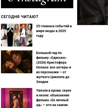
СЕГОДНЯ ЧИТАЮТ
25 главных событий в
мире моды в 2025
году
Большой гид по
фильму «Одиссея»
(2026) Кристофера
Нолана: все актеры и
их персонажи — от
жуткого Циклопа до
Зендеи
Увязли в крови, скуке
и неоне: объяснение
фильма «Ее личный
ад» — кто на самом