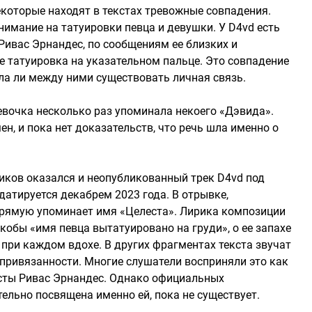
екоторые находят в текстах тревожные совпадения.
имание на татуировки певца и девушки. У D4vd есть
Ривас Эрнандес, по сообщениям ее близких и
 татуировка на указательном пальце. Это совпадение
ла ли между ними существовать личная связь.
евочка несколько раз упоминала некоего «Дэвида».
н, и пока нет доказательств, что речь шла именно о
иков оказался и неопубликованный трек D4vd под
 датируется декабрем 2023 года. В отрывке,
прямую упоминает имя «Целеста». Лирика композиции
якобы «имя певца вытатуировано на груди», о ее запахе
 при каждом вдохе. В других фрагментах текста звучат
привязанности. Многие слушатели восприняли это как
есты Ривас Эрнандес. Однако официальных
тельно посвящена именно ей, пока не существует.