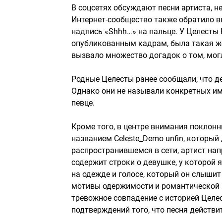
В соцсетях обсуждают песни артиста, н
Интернет-сообщество также обратило вн
надпись «Shhh…» на пальце. У Целесты 
опубликованным кадрам, была такая же
вызвало множество догадок о том, мог
Родные Целесты ранее сообщали, что д
Однако они не называли конкретных име
певце.
Кроме того,
в центре внимания поклонн
названием
Celeste_Demo unfin
, который
распространившемся в сети, артист на
содержит строки о девушке, у которой 
на одежде и голосе, который он слышит
мотивы одержимости и романтической 
тревожное совпадение с историей Цел
подтверждений того, что песня действи