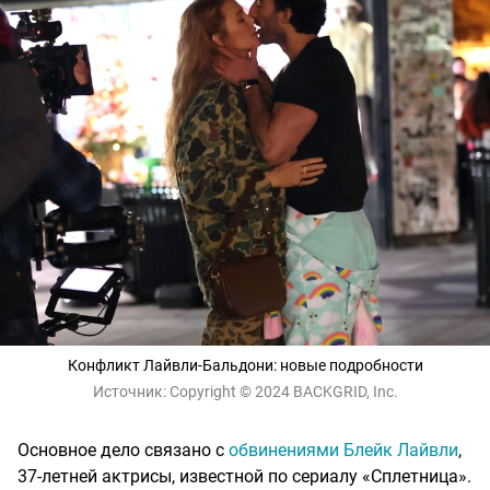
Конфликт Лайвли-Бальдони: новые подробности
Источник:
Copyright © 2024 BACKGRID, Inc.
Основное дело связано с
обвинениями Блейк Лайвли
,
37-летней актрисы, известной по сериалу «Сплетница».