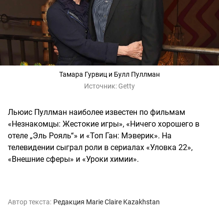
Тамара Гурвиц и Булл Пуллман
Источник:
Getty
Льюис Пуллман наиболее известен по фильмам
«Незнакомцы: Жестокие игры», «Ничего хорошего в
отеле „Эль Рояль“» и «Топ Ган: Мэверик». На
телевидении сыграл роли в сериалах «Уловка 22»,
«Внешние сферы» и «Уроки химии».
Автор текста:
Редакция Marie Claire Kazakhstan