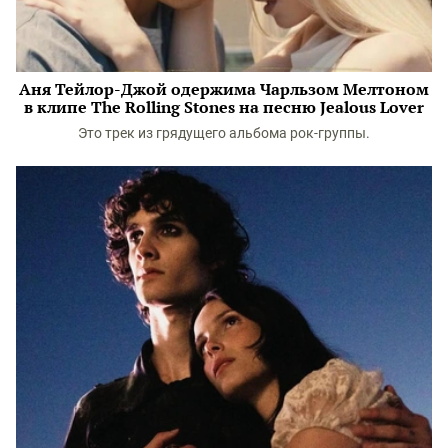
Аня Тейлор-Джой одержима Чарльзом Мелтоном
в клипе The Rolling Stones на песню Jealous Lover
Это трек из грядущего альбома рок-группы.