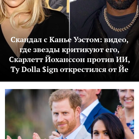
Скандал с Канье Уэстом: видео,
где звезды критикуют его,
Скарлетт Йоханссон против ИИ,
Ty Dolla $ign открестился от Йе