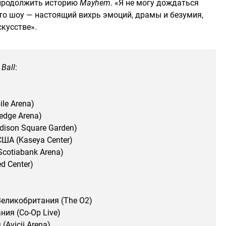
 продолжить историю
Mayhem
. «Я не могу дождаться
то шоу — настоящий вихрь эмоций, драмы и безумия,
кусстве».
Ball
:
le Arena)
edge Arena)
ison Square Garden)
ША (Kaseya Center)
cotiabank Arena)
d Center)
Великобритания (The O2)
ия (Co-Op Live)
Avicii Arena)