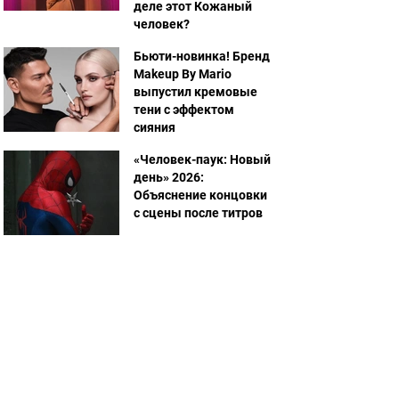
деле этот Кожаный
человек?
Бьюти-новинка! Бренд
Makeup By Mario
выпустил кремовые
тени с эффектом
сияния
«Человек-паук: Новый
день» 2026:
Объяснение концовки
с сцены после титров