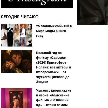
СЕГОДНЯ ЧИТАЮТ
25 главных событий в
мире моды в 2025
году
Большой гид по
фильму «Одиссея»
(2026) Кристофера
Нолана: все актеры и
их персонажи — от
жуткого Циклопа до
Зендеи
Увязли в крови, скуке
и неоне: объяснение
фильма «Ее личный
ад» — кто на самом