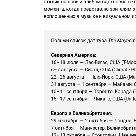
отклик на новый альбом вдохновил ее
момента, когда представлю зрителям э
воплощенных в музыке и визуальном ис
Полный список дат тура
The Mayhem 
Северная Америка:
16–18 июля — Лас-Вегас, США (T-Mobi
6–7 августа — Сиэтл, США (Climate Pl
22–26 августа — Нью-Йорк, США (Mad
31 августа — 1 сентября — Майами, С
10–11 сентября — Торонто, Канада (S
15–17 сентября — Чикаго, США (Unite
Европа и Великобритания:
29 сентября — 2 октября — Лондон, 
7 октября — Манчестер, Великобритан
12–13 октября — Стокгольм, Швеция (