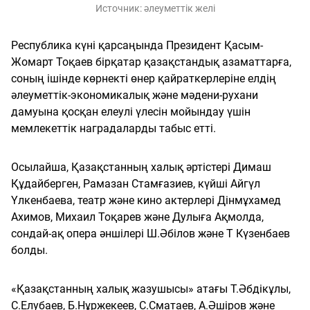
Источник:
әлеуметтік желі
Республика күні қарсаңында Президент Қасым-
Жомарт Тоқаев бірқатар қазақстандық азаматтарға,
соның ішінде көрнекті өнер қайраткерлеріне елдің
әлеуметтік-экономикалық және мәдени-рухани
дамуына қосқан елеулі үлесін мойындау үшін
мемлекеттік наградаларды табыс етті.
Осылайша, Қазақстанның халық әртістері Димаш
Құдайберген, Рамазан Стамғазиев, күйші Айгүл
Үлкенбаева, театр және кино актерлері Дінмұхамед
Ахимов, Михаил Тоқарев және Дулыға Ақмолда,
сондай-ақ опера әншілері Ш.Әбілов және Т Күзенбаев
болды.
«Қазақстанның халық жазушысы» атағы Т.Әбдікұлы,
С.Елубаев, Б.Нұржекеев, С.Сматаев, А.Әшіров және