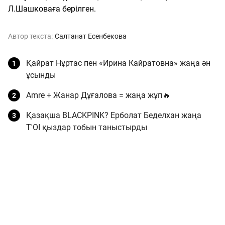
Л.Шашковаға берілген.
Автор текста:
Салтанат Есенбекова
Қайрат Нұртас пен «Ирина Кайратовна» жаңа ән
ұсынды
Amre + Жанар Дұғалова = жаңа жұп🔥
Қазақша BLACKPINK? Ерболат Беделхан жаңа
T'OI қыздар тобын таныстырды