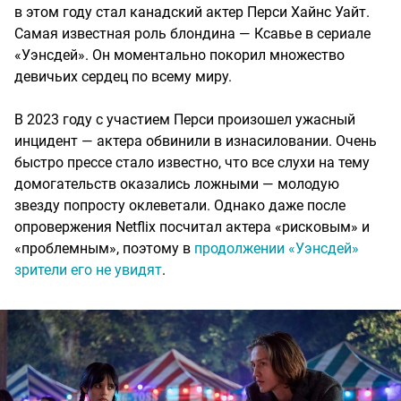
в этом году стал канадский актер Перси Хайнс Уайт.
Самая известная роль блондина — Ксавье в сериале
«Уэнсдей». Он моментально покорил множество
девичьих сердец по всему миру.
В 2023 году с участием Перси произошел ужасный
инцидент — актера обвинили в изнасиловании. Очень
быстро прессе стало известно, что все слухи на тему
домогательств оказались ложными — молодую
звезду попросту оклеветали. Однако даже после
опровержения Netflix посчитал актера «рисковым» и
«проблемным», поэтому в
продолжении «Уэнсдей»
зрители его не увидят
.