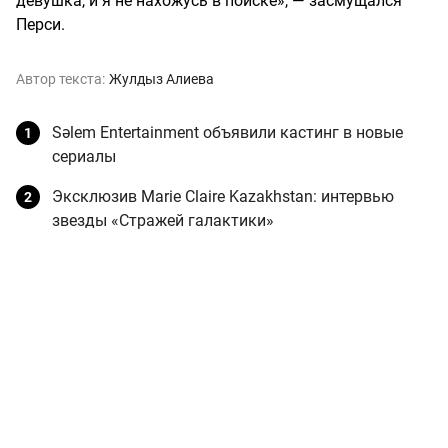
девушка, и я не нахожусь в поиске», — засмущался
Перси.
Автор текста:
Жулдыз Алиева
Sәlem Entertainment объявили кастинг в новые
сериалы
Эксклюзив Marie Claire Kazakhstan: интервью
звезды «Стражей галактики»