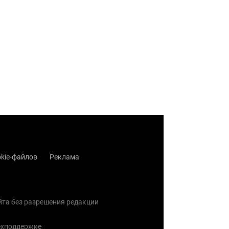
kie-файлов
Реклама
айта без разрешения редакции
ехподдержке