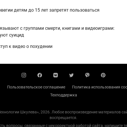
рвегии детям до 15 лет запретят пользоваться
вязывают с группами смерти, книгами и видеоиграми:
руют суицид
туп к видео о похудении
ы
Пользовательское соглашение
Политика использования coo
Техподдержка
 Технологии Шкулева», 2026. Любое воспроизведение материалов с
воспрещается.
есть вопросы, связанные с некорректной работой сайта, напишите
т