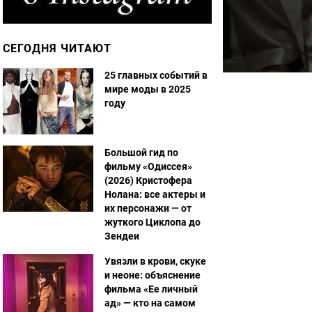
СЕГОДНЯ ЧИТАЮТ
25 главных событий в
мире моды в 2025
году
Большой гид по
фильму «Одиссея»
(2026) Кристофера
Нолана: все актеры и
их персонажи — от
жуткого Циклопа до
Зендеи
Увязли в крови, скуке
и неоне: объяснение
фильма «Ее личный
ад» — кто на самом