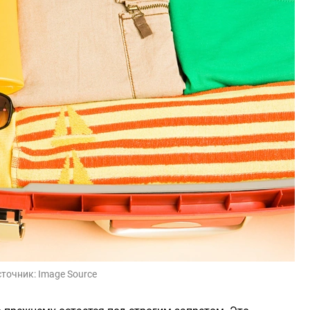
сточник:
Image Source