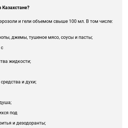
в Казахстане?
розоли и гели объемом свыше 100 мл. В том числе:
иропы, джемы, тушеное мясо, соусы и пасты;
 с
тва жидкости;
средства и духи;
 душа;
ихся под
ритья и дезодоранты;