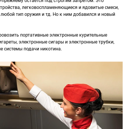
о-прежнему остается под строгим запретом. Это
тройства, легковоспламеняющиеся и ядовитые смеси,
юбой тип оружия и тд. Но к ним добавился и новый
провозить портативные электронные курительные
сигареты, электронные сигары и электронные трубки,
е системы подачи никотина.