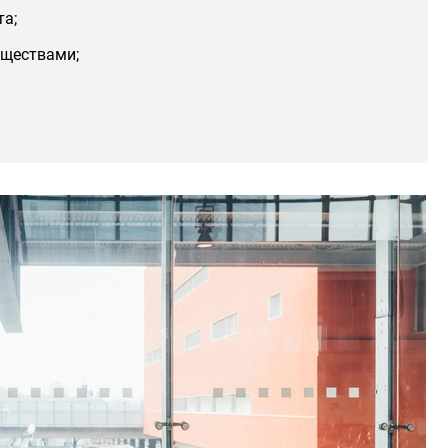
та;
еществами;