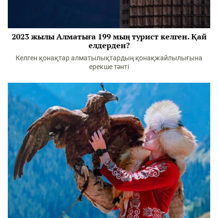
2023 жылы Алматыға 199 мың турист келген. Қай
елдерден?
Келген қонақтар алматылықтардың қонақжайлылығына
ерекше тәнті