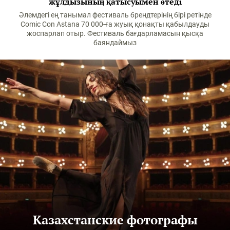
жұлдызының қатысуымен өтеді
Әлемдегі ең танымал фестиваль брендтерінің бірі ретінде
Comic Con Astana 70 000-ға жуық қонақты қабылдауды
жоспарлап отыр. Фестиваль бағдарламасын қысқа
баяндаймыз
Казахстанские фотографы