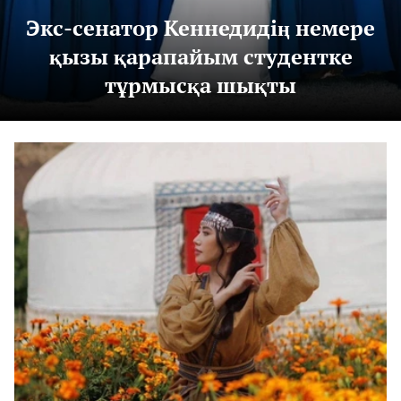
Экс-сенатор Кеннедидің немере
қызы қарапайым студентке
тұрмысқа шықты