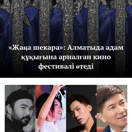
«Жаңа шекара»: Алматыда адам
құқығына арналған кино
фестивалі өтеді