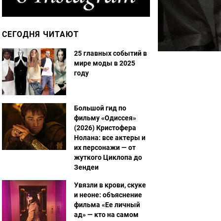
СЕГОДНЯ ЧИТАЮТ
25 главных событий в
мире моды в 2025
году
Большой гид по
фильму «Одиссея»
(2026) Кристофера
Нолана: все актеры и
их персонажи — от
жуткого Циклопа до
Зендеи
Увязли в крови, скуке
и неоне: объяснение
фильма «Ее личный
ад» — кто на самом