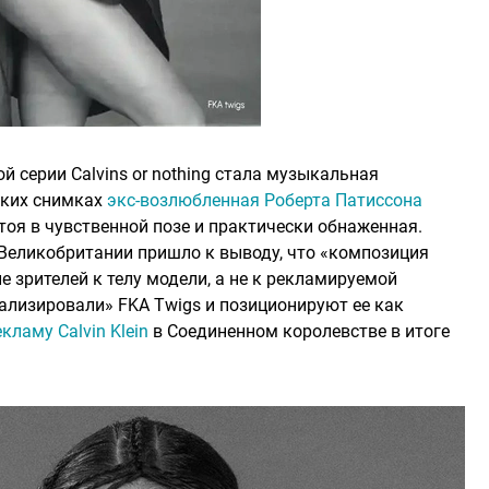
й серии Calvins or nothing стала музыкальная
ьких снимках
экс-возлюбленная Роберта Патиссона
тоя в чувственной позе и практически обнаженная.
Великобритании пришло к выводу, что «композиция
 зрителей к телу модели, а не к рекламируемой
уализировали» FKA Twigs и позиционируют ее как
кламу Calvin Klein
в Соединенном королевстве в итоге