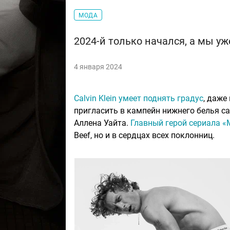
МОДА
2024-й только начался, а мы у
4 января 2024
Calvin Klein умеет поднять градус
, даже
пригласить в кампейн нижнего белья с
Аллена Уайта.
Главный герой сериала 
Beef, но и в сердцах всех поклонниц.