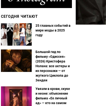
СЕГОДНЯ ЧИТАЮТ
25 главных событий в
мире моды в 2025
году
Большой гид по
фильму «Одиссея»
(2026) Кристофера
Нолана: все актеры и
их персонажи — от
жуткого Циклопа до
Зендеи
Увязли в крови, скуке
и неоне: объяснение
фильма «Ее личный
ад» — кто на самом