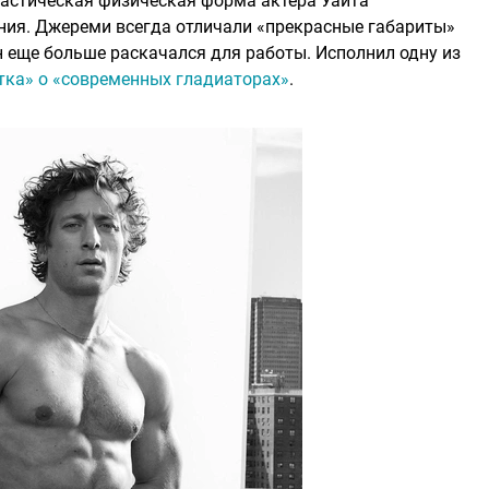
астическая физическая форма актера Уайта
ания. Джереми всегда отличали «прекрасные габариты»
он еще больше раскачался для работы. Исполнил одну из
тка» о «современных гладиаторах»
.