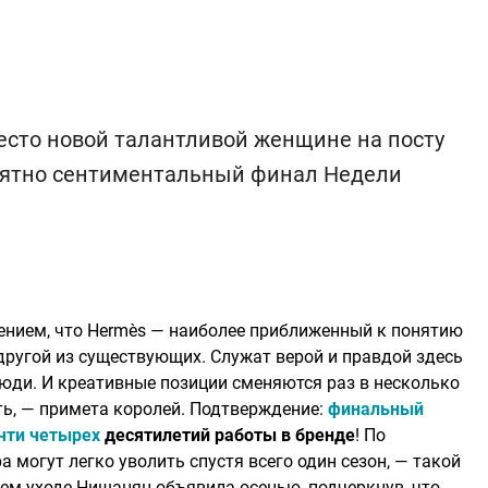
есто новой талантливой женщине на посту
оятно сентиментальный финал Недели
дением, что Hermès — наиболее приближенный к понятию
 другой из существующих. Служат верой и правдой здесь
 люди. И креативные позиции сменяются раз в несколько
сть, — примета королей. Подтверждение:
финальный
чти четырех
десятилетий работы в бренде
! По
 могут легко уволить спустя всего один сезон, — такой
оем уходе Нишанян объявила осенью, подчеркнув, что