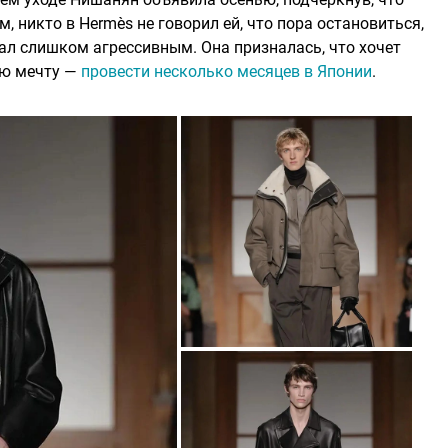
, никто в Hermès не говорил ей, что пора остановиться,
ал слишком агрессивным. Она призналась, что хочет
юю мечту —
провести несколько месяцев в Японии
.