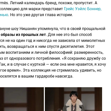
rmès. Летний календарь бренд, похоже, пропустит. А
ю коллекцию для марки представит
Грейс Уэйлс Боннер,
енью
. Но это уже другая глава истории.
акануне шоу Нишанян упомянула, что в своей прощальной
 образы из прошлых лет
. Для нее это был способ
ся не на один год и никогда не зависела от мимолетных
ить, возвращаться к ним спустя десятилетия. Этот
ым воспитанием и личной философией: размеренность,
з от одноразового потребления. «Я сохраняю дружбу со
к, и в случае с курткой — если она мне нравится, я хочу
гое время». Эта коллекция не стремилась удивить, но
поселятся в вашем гардеробе навсегда.