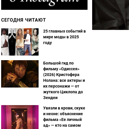
СЕГОДНЯ ЧИТАЮТ
25 главных событий в
мире моды в 2025
году
Большой гид по
фильму «Одиссея»
(2026) Кристофера
Нолана: все актеры и
их персонажи — от
жуткого Циклопа до
Зендеи
Увязли в крови, скуке
и неоне: объяснение
фильма «Ее личный
ад» — кто на самом