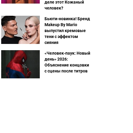
деле этот Кожаный
человек?
Бьюти-новинка! Бренд
Makeup By Mario
выпустил кремовые
тени с эффектом
сияния
«Человек-паук: Новый
день» 2026:
Объяснение концовки
с сцены после титров