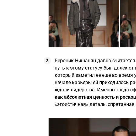
Вероник Нишанян давно считается 
путь к этому статусу был далек от
который заметил ее еще во время у
начале карьеры ей приходилось ра
ждали лидерства. Именно тогда с
как абсолютная ценность и роско
«эгоистичная» деталь, спрятанная 