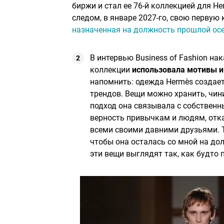
биржи и стал ее 76-й коллекцией для He
следом, в январе 2027-го, свою перву
назначенная на должность прошлой ос
В интервью Business of Fashion н
коллекции
использовала мотивы и
напомнить: одежда Hermès создает
трендов. Вещи можно хранить, чин
подход она связывала с собственн
верность привычкам и людям, отка
всеми своими давними друзьями. Та
чтобы она осталась со мной на дол
эти вещи выглядят так, как будто 