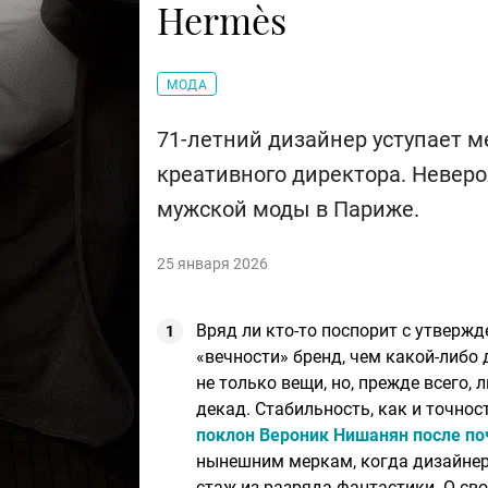
Hermès
МОДА
71-летний дизайнер уступает м
креативного директора. Невер
мужской моды в Париже.
25 января 2026
Вряд ли кто-то поспорит с утверж
«вечности» бренд, чем какой-либо
не только вещи, но, прежде всего,
декад. Стабильность, как и точно
поклон Вероник Нишанян после по
нынешним меркам, когда дизайнера
стаж из разряда фантастики. О св