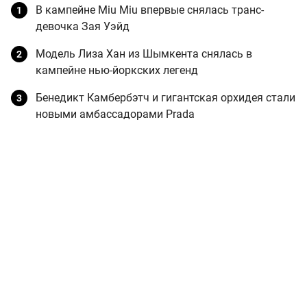
В кампейне Miu Miu впервые снялась транс-
девочка Зая Уэйд
Модель Лиза Хан из Шымкента снялась в
кампейне нью-йоркских легенд
Бенедикт Камбербэтч и гигантская орхидея стали
новыми амбассадорами Prada