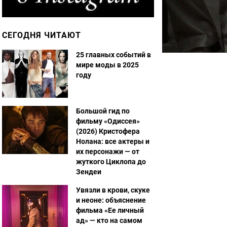
СЕГОДНЯ ЧИТАЮТ
25 главных событий в
мире моды в 2025
году
Большой гид по
фильму «Одиссея»
(2026) Кристофера
Нолана: все актеры и
их персонажи — от
жуткого Циклопа до
Зендеи
Увязли в крови, скуке
и неоне: объяснение
фильма «Ее личный
ад» — кто на самом