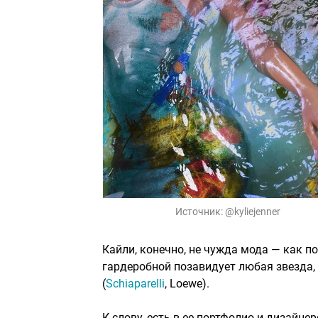
Источник:
@kyliejenner
Кайли, конечно, не чужда мода — как по
гардеробной позавидует любая звезда,
(
Schiaparelli
, Loewe).
К слову, есть в ее портфолио и дизайне