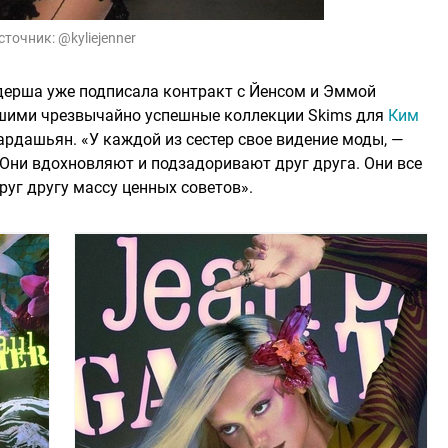
сточник:
@kyliejenner
рдерша уже подписала контракт с Йенсом и Эммой
шими чрезвычайно успешные коллекции Skims для
Ким
ардашьян. «У каждой из сестер свое видение моды, —
 Они вдохновляют и подзадоривают друг друга. Они все
руг другу массу ценных советов».