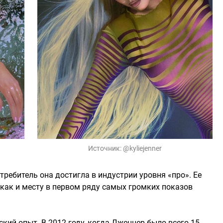
Источник:
@kyliejenner
требитель она достигла в индустрии уровня «про». Ее
 как и месту в первом ряду самых громких показов
рский опыт. В 2012 году, когда Дженнер было всего 15