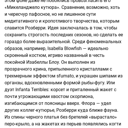
этом фоне даже не побоялись провозгласить его
«Микеланджело кутюра». Сравнение, возможно, хоть
и чересчур пафосное, но не лишенное сути
медитативного и кропотливого творчества, которым
славится Розберри. Идея заключалась в том, чтобы
сохранить строгость последних сезонов, но сделать ее
гораздо более выразительной. Среди феноменальных
образов, например, Isabella Blowfish — идеально
скроенный костюм, игриво названный в честь
покойной Изабеллы Блоу. Он выполнен из
прозрачного крина, припыленного кристаллами с
трехмерным эффектом sfumato, и украшен шипами из
органзы, вдохновленными формой рыбы-фугу. Или
дуэт Infanta Terribles: корсет и приталенный жакет с
почти угрожающими хвостом скорпиона,
изгибающимся от поясницы вверх. Флора — удел
других коллег-кутюрье, Розберри куда ближе фауна.
Из спины черного платья без бретелей «вырастало»
перо-крыло, а на жакетах из перьев появлялись когти