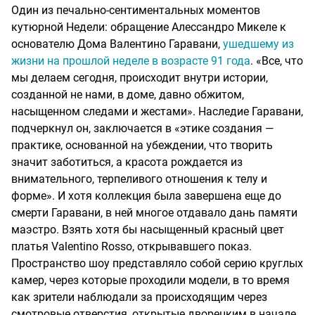
Один из печально-сентиментальных моментов
кутюрной Недели: обращение Алессандро Микеле к
основателю Дома Валентино Гаравани,
ушедшему из
жизни на прошлой неделе в возрасте 91 года
. «Все, что
мы делаем сегодня, происходит внутри истории,
созданной не нами, в доме, давно обжитом,
насыщенном следами и жестами». Наследие Гаравани,
подчеркнул он, заключается в «этике создания —
практике, основанной на убеждении, что творить
значит заботиться, а красота рождается из
внимательного, терпеливого отношения к телу и
форме». И хотя коллекция была завершена еще до
смерти Гаравани, в ней многое отдавало дань памяти
маэстро. Взять хотя бы насыщенный красный цвет
платья Valentino Rosso, открывавшего показ.
Пространство шоу представляло собой серию круглых
камер, через которые проходили модели, в то время
как зрители наблюдали за происходящим через
смотровые отверстия, открытые дворецким в начале