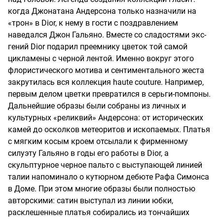
когда Джонатана Андерсона только назначили на
«трон» в Dior, к нему в гости с поздравлением
наведался Джон Гальяно. Вместе со сладостями экс-
гений Dior подарил преемнику цветок той самой
цикламены с черной лентой. Именно вокруг этого
флористического мотива и сентиментального жеста
закрутилась вся коллекция haute couture. Например,
первым делом цветки превратился в серьги-помпоны.
Дальнейшие образы были собраны из личных и
культурных «реликвий» Андерсона: от исторических
камей до осколков метеоритов и ископаемых. Платья
с мягким косым кроем отсылали к фирменному
силуэту Гальяно в годы его работы в Dior, а
скульптурное черное пальто с выступающей линией
талии напоминало о кутюрном дебюте Рафа Симонса
в Доме. При этом многие образы были полностью
авторскими: сатин выступал из линии юбки,
расклешенные платья собирались из тончайших