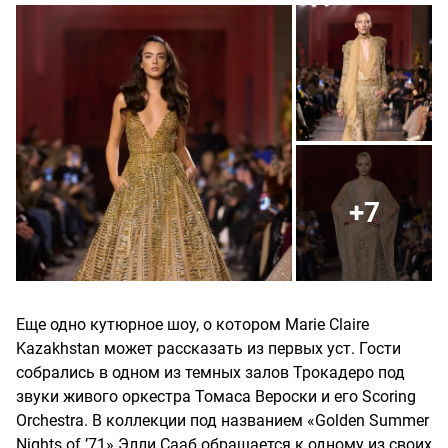
+7
Еще одно кутюрное шоу, о котором Marie Claire
Kazakhstan может рассказать из первых уст. Гости
собрались в одном из темных залов Трокадеро под
звуки живого оркестра Томаса Вероски и его Scoring
Orchestra. В коллекции под названием «Golden Summer
Nights of ’71» Элли Сааб обращается к одному из своих