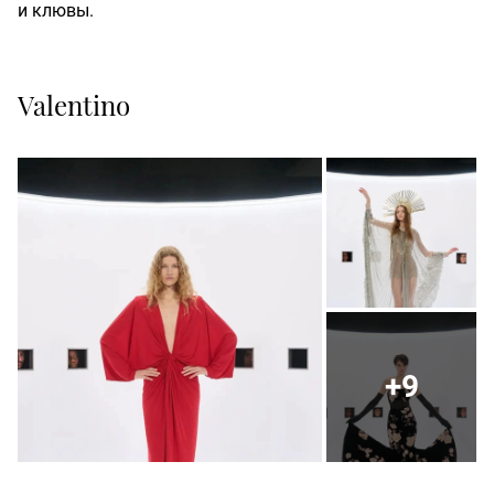
и клювы.
Valentino
+9