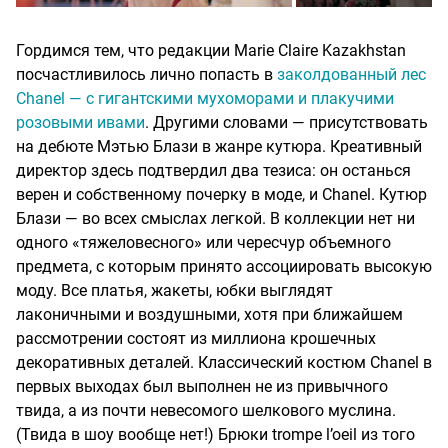
Гордимся тем, что редакции Marie Claire Kazakhstan
посчастливилось лично попасть в
заколдованный лес
Chanel — с гигантскими мухоморами и плакучими
розовыми ивами
. Другими словами — присутствовать
на дебюте Мэтью Блази в жанре кутюра. Креативный
директор здесь подтвердил два тезиса: он останься
верен и собственному почерку в моде, и Chanel. Кутюр
Блази — во всех смыслах легкой. В коллекции нет ни
одного «тяжеловесного» или чересчур объемного
предмета, с которым принято ассоциировать высокую
моду. Все платья, жакеты, юбки выглядят
лаконичными и воздушными, хотя при ближайшем
рассмотрении состоят из миллиона крошечных
декоративных деталей. Классический костюм Chanel в
первых выходах был выполнен не из привычного
твида, а из почти невесомого шелкового муслина.
(Твида в шоу вообще нет!) Брюки trompe l’oeil из того