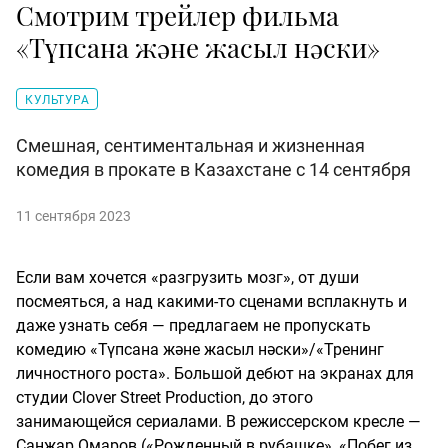
Смотрим трейлер фильма
«Түпсана және жасыл нәски»
КУЛЬТУРА
Смешная, сентиментальная и жизненная
комедия в прокате в Казахстане с 14 сентября
11 сентября 2023
Если вам хочется «разгрузить мозг», от души
посмеяться, а над какими-то сценами всплакнуть и
даже узнать себя — предлагаем не пропускать
комедию «Түпсана және жасыл нәски»/«Тренинг
личностного роста». Большой дебют на экранах для
студии Clover Street Production, до этого
занимающейся сериалами. В режиссерском кресле —
Санжар Омаров («Рожденный в рубашке», «Побег из