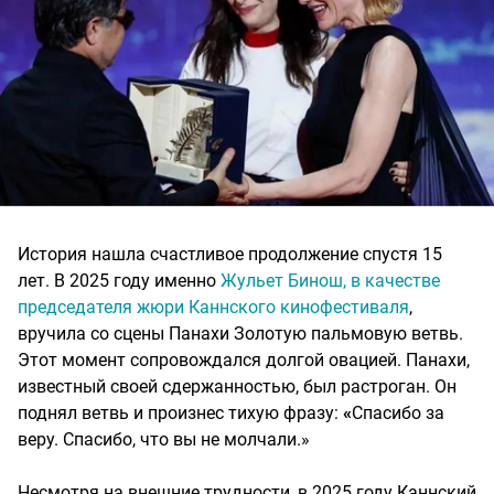
История нашла счастливое продолжение спустя 15
лет. В 2025 году именно
Жульет Бинош, в качестве
председателя жюри Каннского кинофестиваля
,
вручила со сцены Панахи Золотую пальмовую ветвь.
Этот момент сопровождался долгой овацией. Панахи,
известный своей сдержанностью, был растроган. Он
поднял ветвь и произнес тихую фразу:
«
Спасибо за
веру. Спасибо, что вы не молчали.»
Несмотря на внешние трудности, в 2025 году Каннский