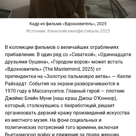
Кадр из фильма «Вдохновитель», 2025
Источник:
Каннский кинофестиваль-2025
В коллекции фильмов о величайших ограблениях
прибавление. В один ряд со «Схваткой», «Одиннадцати
друзьями Оушена», «Городом воров» может встать
«Вдохновитель» (The Mastermind, 2025) от
претендентки на «Золотую пальмовую ветвь» — Келли
Райхардт. События на экране разворачиваются в
1970 году в Массачусетсе. Главный герой — плотник
Джеймс Блейн Муни (наш краш Джош О’Коннор),
который, столкнувшись с безработицей, решает
организовать дерзкий кражу произведений искусства
из местного музея. На фоне социальных и
политических потрясений того времени, включая
Вьетнамскую войну и движение за права женщин,