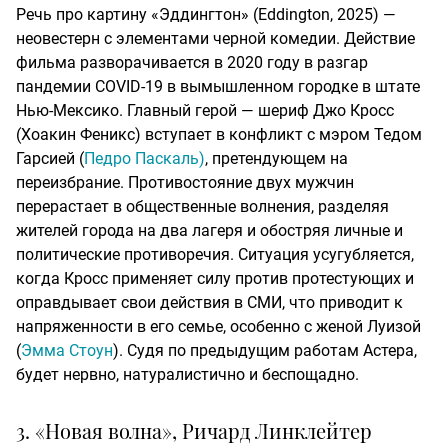
Речь про картину «Эддингтон» (Eddington, 2025) —
неовестерн с элементами черной комедии. Действие
фильма разворачивается в 2020 году в разгар
пандемии COVID-19 в вымышленном городке в штате
Нью-Мексико. Главный герой — шериф Джо Кросс
(Хоакин Феникс) вступает в конфликт с мэром Тедом
Гарсией (
Педро Паскаль)
, претендующем на
переизбрание. Противостояние двух мужчин
перерастает в общественные волнения, разделяя
жителей города на два лагеря и обостряя личные и
политические противоречия. Ситуация усугубляется,
когда Кросс применяет силу против протестующих и
оправдывает свои действия в СМИ, что приводит к
напряженности в его семье, особенно с женой Луизой
(
Эмма Стоун
). Судя по предыдущим работам Астера,
будет нервно, натуралистично и беспощадно.
3. «Новая волна», Ричард Линклейтер