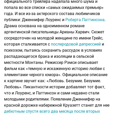
официального трейлера наделала много шума и
попала во все списки «самых ожидаемых премьер»
года. И все из-за актерского состава любимчиков
публики: Дженнифер Лоуренс и
Роберта Паттинсона
.
Драма основана на одноименном романе
аргентинской писательницы Арианы Харвич. Сюжет
сосредоточен на молодой женщине по имени Грейс,
которая сталкивается с
послеродовой депрессией
и
психозом, пытаясь сохранить рассудок в условиях
распадающегося брака и изоляции в сельской
местности Монтаны. Режиссер Рэмси описывает
фильм как «темную и искаженную историю любви с
элементами черного юмора». Официальное описание
к картине звучит как: «Любовь. Безумие. Безумие.
Любовь». Пикантности истории добавляет тот факт,
что и Лоуренс, и Паттинсон и сами недавно стали
молодыми родителями. Появление Дженнифер на
красной дорожке набережной Круазетт станет для нее
дебютным спустя всего два месяца после вторых