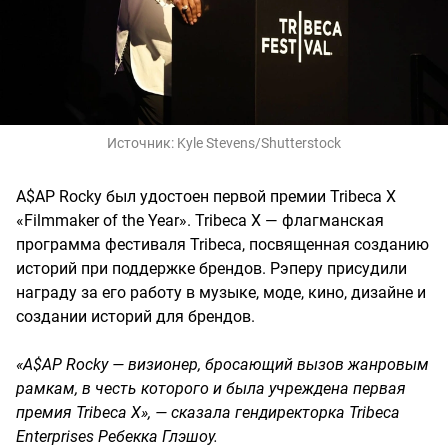
Источник:
Kyle Stevens/Shutterstock
A$AP Rocky был удостоен первой премии Tribeca X
«Filmmaker of the Year». Tribeca X — флагманская
программа фестиваля Tribeca, посвященная созданию
историй при поддержке брендов. Рэперу присудили
награду за его работу в музыке, моде, кино, дизайне и
создании историй для брендов.
«A$AP Rocky — визионер, бросающий вызов жанровым
рамкам, в честь которого и была учреждена первая
премия Tribeca X», — сказала гендиректорка Tribeca
Enterprises Ребекка Глэшоу.