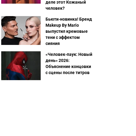
деле этот Кожаный
человек?
Бьюти-новинка! Бренд
Makeup By Mario
выпустил кремовые
тени с эффектом
сияния
«Человек-паук: Новый
день» 2026:
Объяснение концовки
с сцены после титров