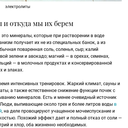
электролиты
 и откуда мы их берем
 это минералы, которые при растворении в воде
низм получает их не из специальных банок, а из
бычная поваренная соль, соленья, сыр; калий
вой зелени и авокадо; магний — в орехах, семенах,
льций — в молочных продуктах и консервированной
х и злаках.
ремя интенсивных тренировок. Жаркий климат, сауны и
аты, а также естественное снижение функции почек с
ыванию минералов. Есть и менее очевидный источник
. Люди, выпивающие около трех и более литров воды
в
й
, на деле провоцируют учащенное мочеиспускание и
остью. Похожий эффект дает и полный отказ от соли —
трий и хлор, оба жизненно необходимых.