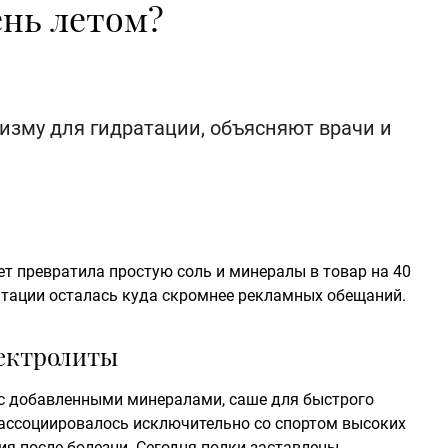
ень летом?
изму для гидратации, объясняют врачи и
ет превратила простую соль и минералы в товар на 40
атации осталась куда скромнее рекламных обещаний.
лектролиты
 с добавленными минералами, саше для быстрого
 ассоциировалось исключительно со спортом высоких
я после болезни. Сегодня полки заставлены