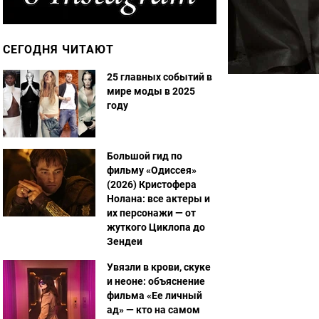
СЕГОДНЯ ЧИТАЮТ
25 главных событий в
мире моды в 2025
году
Большой гид по
фильму «Одиссея»
(2026) Кристофера
Нолана: все актеры и
их персонажи — от
жуткого Циклопа до
Зендеи
Увязли в крови, скуке
и неоне: объяснение
фильма «Ее личный
ад» — кто на самом