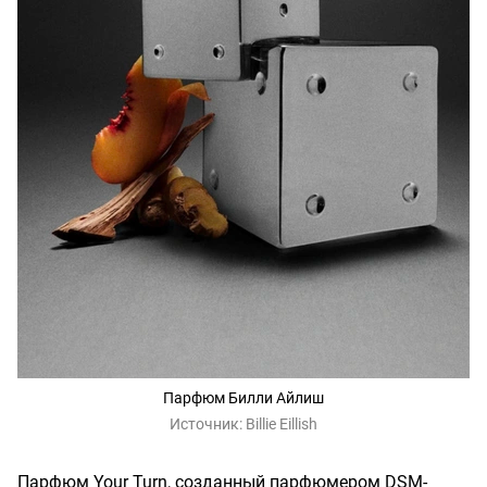
Парфюм Билли Айлиш
Источник:
Billie Eillish
Парфюм Your Turn, созданный парфюмером DSM-