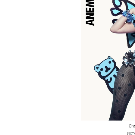
Ch
Ист