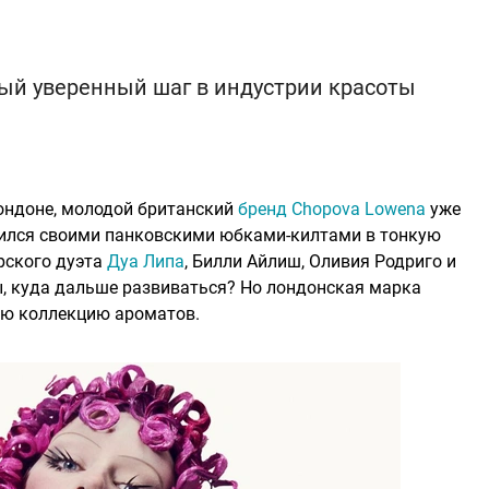
ый уверенный шаг в индустрии красоты
ондоне, молодой британский
бренд Chopova Lowena
уже
вился своими панковскими юбками-килтами в тонкую
рского дуэта
Дуа Липа
, Билли Айлиш, Оливия Родриго и
ы, куда дальше развиваться? Но лондонская марка
ую коллекцию ароматов.