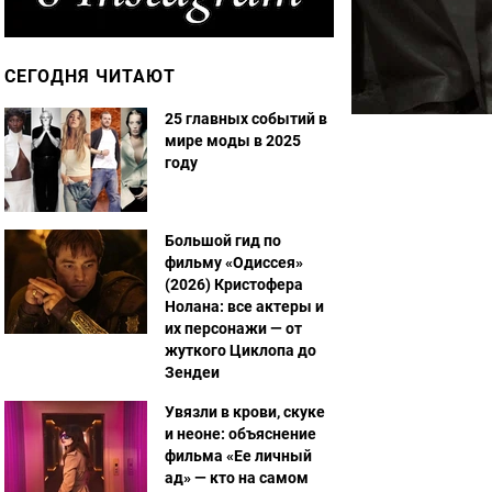
СЕГОДНЯ ЧИТАЮТ
25 главных событий в
мире моды в 2025
году
Большой гид по
фильму «Одиссея»
(2026) Кристофера
Нолана: все актеры и
их персонажи — от
жуткого Циклопа до
Зендеи
Увязли в крови, скуке
и неоне: объяснение
фильма «Ее личный
ад» — кто на самом