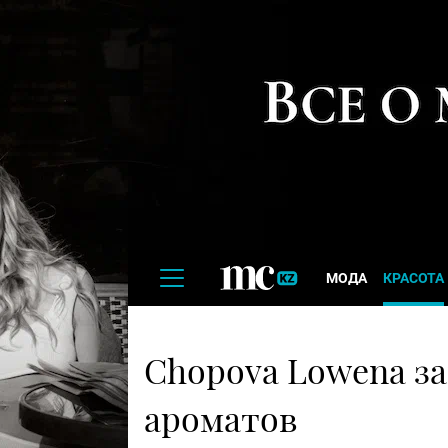
МОДА
КРАСОТА
Chopova Lowena з
ароматов