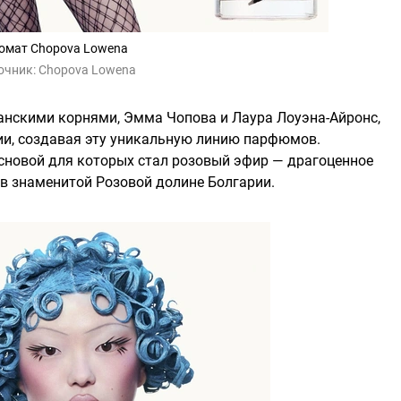
омат Chopova Lowena
очник:
Chopova Lowena
анскими корнями, Эмма Чопова и Лаура Лоуэна-Айронс,
ии, создавая эту уникальную линию парфюмов.
основой для которых стал розовый эфир — драгоценное
в знаменитой Розовой долине Болгарии.