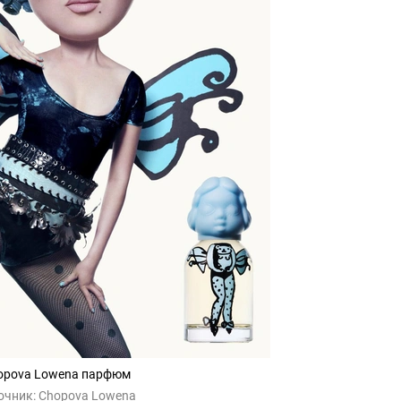
opova Lowena парфюм
очник:
Chopova Lowena