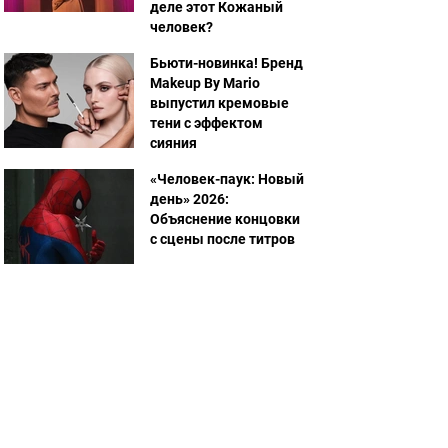
деле этот Кожаный
человек?
Бьюти-новинка! Бренд
Makeup By Mario
выпустил кремовые
тени с эффектом
сияния
«Человек-паук: Новый
день» 2026:
Объяснение концовки
с сцены после титров