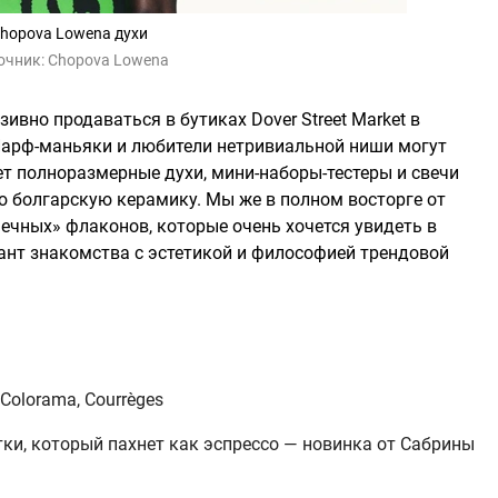
hopova Lowena духи
очник:
Chopova Lowena
вно продаваться в бутиках Dover Street Market в
Парф-маньяки и любители нетривиальной ниши могут
ет полноразмерные духи, мини-наборы-тестеры и свечи
ю болгарскую керамику. Мы же в полном восторге от
ечных» флаконов, которые очень хочется увидеть в
ант знакомства с эстетикой и философией трендовой
Colorama, Courrèges
и, который пахнет как эспрессо — новинка от Сабрины