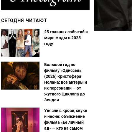
СЕГОДНЯ ЧИТАЮТ
25 главных событий в
мире моды в 2025
году
Большой гид по
фильму «Одиссея»
(2026) Кристофера
Нолана: все актеры и
их персонажи — от
жуткого Циклопа до
Зендеи
Увязли в крови, скуке
и неоне: объяснение
фильма «Ее личный
ад» — кто на самом