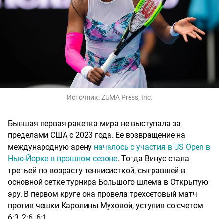
Источник:
ZUMA Press, Inc.
Бывшая первая ракетка мира не выступала за
пределами США с 2023 года. Ее возвращение на
международную арену
началось с участия в US Open в
Нью-Йорке в прошлом сезоне
. Тогда Винус стала
третьей по возрасту теннисисткой, сыгравшей в
основной сетке турнира Большого шлема в Открытую
эру. В первом круге она провела трехсетовый матч
против чешки Каролины Муховой, уступив со счетом
6:3, 2:6, 6:1.