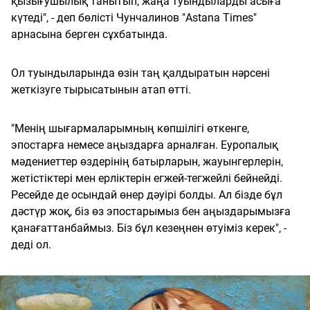
қызығушылық танытып, жаңа туындыларды асыға
күтеді", - деп бөлісті Чунчалинов "Astana Times"
арнасына берген сұхбатында.
Ол туындыларында өзін таң қалдыратын нәрсені
жеткізуге тырысатынын атап өтті.
"Менің шығармаларымның көпшілігі өткенге,
эпостарға немесе аңыздарға арналған. Еуропалық
мәдениеттер өздерінің батырларын, жауынгерлерін,
жетістіктері мен ерліктерін егжей-тегжейлі бейнейді.
Ресейде де осындай өнер дәуірі болды. Ал бізде бұл
дәстүр жоқ, біз өз эпостарымыз бен аңыздарымызға
қанағаттанбаймыз. Біз бұл кезеңнен өтуіміз керек", -
деді ол.