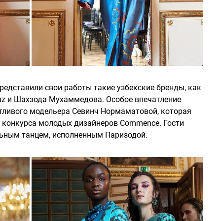
представили свои работы такие узбекские бренды, как
i.uz и Шахзода Мухаммедова. Особое впечатление
тливого модельера Севинч Нормаматовой, которая
о конкурса молодых дизайнеров Commence. Гости
ьным танцем, исполненным Паризодой.