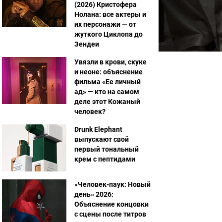
(2026) Кристофера
Нолана: все актеры и
их персонажи — от
жуткого Циклопа до
Зендеи
Увязли в крови, скуке
и неоне: объяснение
фильма «Ее личный
ад» — кто на самом
деле этот Кожаный
человек?
Drunk Elephant
выпускают свой
первый тональный
крем с пептидами
«Человек-паук: Новый
день» 2026:
Объяснение концовки
с сцены после титров