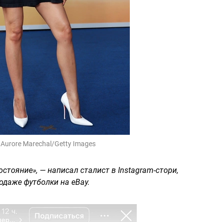
:
Aurore Marechal/Getty Images
остояние», — написал сталист в Instagram-стори,
одаже футболки на eBay.