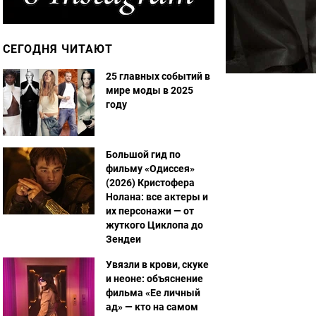
СЕГОДНЯ ЧИТАЮТ
25 главных событий в
мире моды в 2025
году
Большой гид по
фильму «Одиссея»
(2026) Кристофера
Нолана: все актеры и
их персонажи — от
жуткого Циклопа до
Зендеи
Увязли в крови, скуке
и неоне: объяснение
фильма «Ее личный
ад» — кто на самом