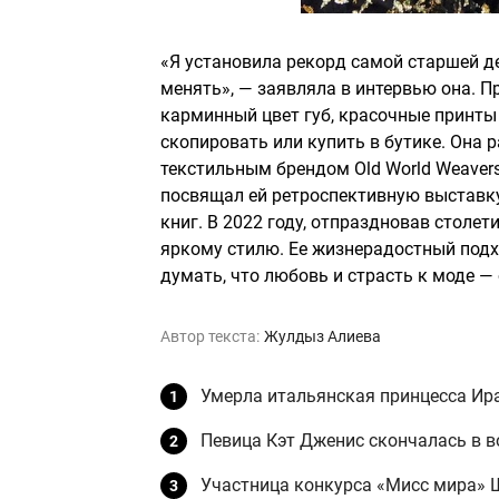
«Я установила рекорд самой старшей д
менять», — заявляла в интервью она. П
карминный цвет губ, красочные принты
скопировать или купить в бутике. Она
текстильным брендом Old World Weavers
посвящал ей ретроспективную выставку 
книг. В 2022 году, отпраздновав столет
яркому стилю. Ее жизнерадостный подхо
думать, что любовь и страсть к моде — 
Автор текста:
Жулдыз Алиева
Умерла итальянская принцесса Ир
Певица Кэт Дженис скончалась в в
Участница конкурса «Мисс мира» Ш