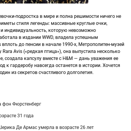
евочки-подростка в мире и полна решимости ничего не
риметы стиля легенды: массивные круглые очки,
 и индивидуальность, которую невозможно
 работала в издании WWD, владела успешным
 вплоть до пенсии в начале 1990-х, Метрополитен-музей
Rara Avis («редкая птица»), она выпустила несколько
ие, создала капсулу вместе с H&M — дань уважения ее
д к гардеробу навсегда останется в истории. Хочется
один из секретов счастливого долголетия.
а фон Фюрстенберг
озрасте 31 года
ерика Де Армас умерла в возрасте 26 лет