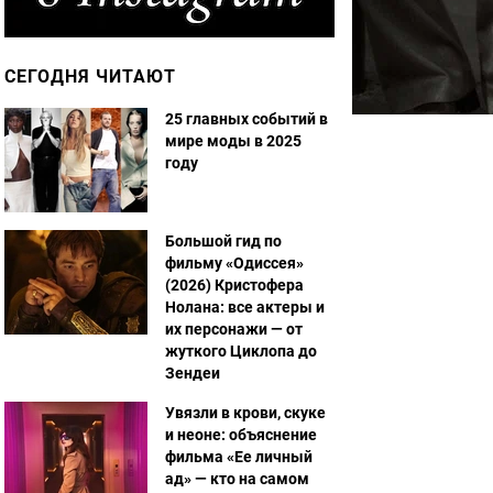
СЕГОДНЯ ЧИТАЮТ
25 главных событий в
мире моды в 2025
году
Большой гид по
фильму «Одиссея»
(2026) Кристофера
Нолана: все актеры и
их персонажи — от
жуткого Циклопа до
Зендеи
Увязли в крови, скуке
и неоне: объяснение
фильма «Ее личный
ад» — кто на самом