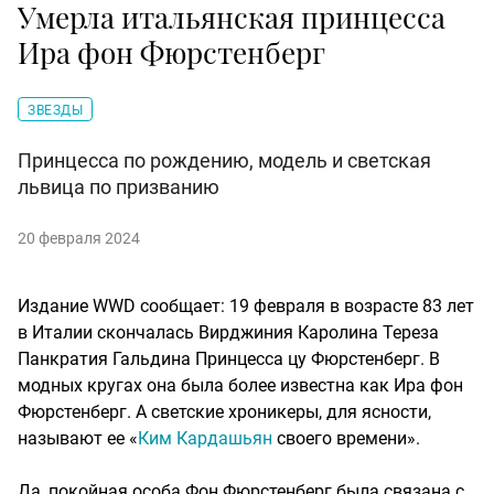
Умерла итальянская принцесса
Ира фон Фюрстенберг
ЗВЕЗДЫ
Принцесса по рождению, модель и светская
львица по призванию
20 февраля 2024
Издание WWD сообщает: 19 февраля в возрасте 83 лет
в Италии скончалась Вирджиния Каролина Тереза
Панкратия Гальдина Принцесса цу Фюрстенберг. В
модных кругах она была более известна как Ира фон
Фюрстенберг. А светские хроникеры, для ясности,
называют ее «
Ким Кардашьян
своего времени».
Да, покойная особа Фон Фюрстенберг была связана с