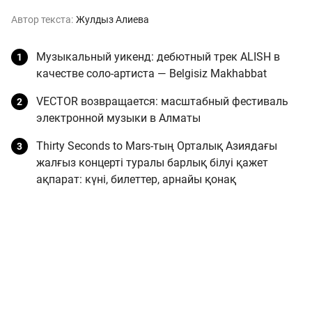
Автор текста:
Жулдыз Алиева
Музыкальный уикенд: дебютный трек ALISH в
качестве соло-артиста — Belgisiz Makhabbat
VECTOR возвращается: масштабный фестиваль
электронной музыки в Алматы
Thirty Seconds to Mars-тың Орталық Азиядағы
жалғыз концерті туралы барлық білуі қажет
ақпарат: күні, билеттер, арнайы қонақ