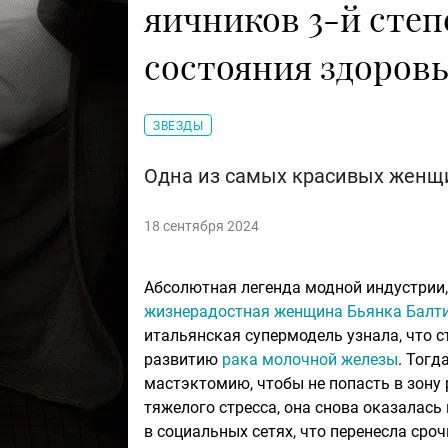
яичников 3-й степ
состояния здоров
ЗВЕЗДЫ
Одна из самых красивых женщи
18 сентября 2024
Абсолютная легенда модной индустрии
жизнерадостная женщина Бьянка Балт
итальянская супермодель узнала, что 
развитию
рака молочной железы
. Тог
мастэктомию, чтобы не попасть в зону 
тяжелого стресса, она снова оказалась
в социальных сетях, что перенесла сроч