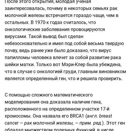
После этого открытия, молодая ученая
заинтересовалась, почему в некоторых семьях рак
молочной железы встречается гораздо чаще, чем в
остальных. В 1970-х годах считалось, что
онкологические заболевания провоцируются
вирусами. Такой вывод был сделан
небезосновательно и имел под собой весьма твердую
почву, ведь ранее уже было доказано, что вирус
папилломы человека влечет за собой развитие рака
шейки матки. Только вот Мэри-Клер была убеждена,
что в случае с онкологией груди, главным виновником
является определенный ген, что и решила проверить.
С помощью сложного математического
моделирования она доказала наличие гена,
расположенного на определенном участке 17-й
хромосомы. Она назвала его BRCA1 (
англ. breast
cancer — рак молочной железы, — прим. ред.
). Этот ген
обладал множеством полезных функций, в числе