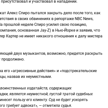
 присутствовал и участвовал в нападении.
окат Алекс Спиро пытался закрыть дело после того, как
тствия в своих обвинениях в репортаже NBC News,
На прошлой неделе Спиро усилил свою позицию,
омпания, основанная Jay-Z) в Нью-Йорке и заявив, что
тер Картер не имеет никакого отношения к делу мистера
няющей двух музыкантов, возможно, придется раскрыть
т продолжено.
за его «агрессивные действия» и «подстрекательские
цы, назвав их неуместными.
 воинственных ходатайств, содержащих
дки, является неуместной, пустой тратой судебных
инесет пользу его клиенту. Суд не будет ускорять
ого требует адвокат», — отметила судья.