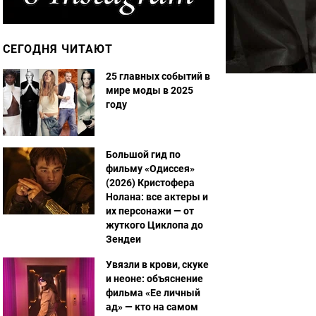
СЕГОДНЯ ЧИТАЮТ
25 главных событий в
мире моды в 2025
году
Большой гид по
фильму «Одиссея»
(2026) Кристофера
Нолана: все актеры и
их персонажи — от
жуткого Циклопа до
Зендеи
Увязли в крови, скуке
и неоне: объяснение
фильма «Ее личный
ад» — кто на самом