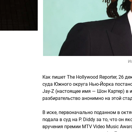
И
Как пишет The Hollywood Reporter, 26 
суда Южного округа Нью-Йорка постан
Jay-Z (настоящее имя — Шон Картер) в 
разбирательство анонимно на этой ста
В иске, первоначально поданном в октя
подала в суд на P. Diddy за то, что он
вручения премии MTV Video Music Awar