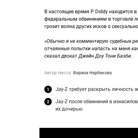
В настоящее время P. Diddy находится 
федеральным обвинениям в торговле лю
грозит волна других исков о сексуальн
«Обычно я не комментирую судебные ре
отчаянные попытки напасть на меня как
сказал двокат Джейн Доу Тони Базби.
Автор текста:
Фариза Нарбекова
Jay-Z требует раскрыть личность 
Jay-Z после обвинений в изнасило
их дочерью