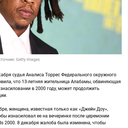
сточник:
Getty Images
декабря судья Аналиса Торрес Федерального окружного
овила, что 13-летняя жительница Алабамы, обвиняющая
изнасиловании в 2000 году, может продолжить
дии.
бре, женщина, известная только как «Джейн Доу»,
 якобы изнасиловал ее на вечеринке после церемонии
ds 2000. 8 декабря жалоба была изменена, чтобы