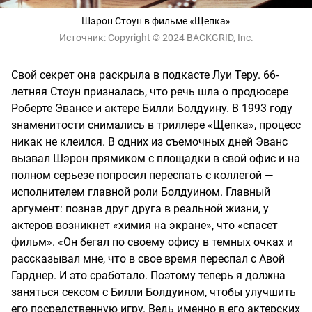
Шэрон Стоун в фильме «Щепка»
Источник:
Copyright © 2024 BACKGRID, Inc.
Свой секрет она раскрыла в подкасте Луи Теру. 66-
летняя Стоун призналась, что речь шла о продюсере
Роберте Эвансе и актере Билли Болдуину. В 1993 году
знаменитости снимались в триллере «Щепка», процесс
никак не клеился. В одних из съемочных дней Эванс
вызвал Шэрон прямиком с площадки в свой офис и на
полном серьезе попросил переспать с коллегой —
исполнителем главной роли Болдуином. Главный
аргумент: познав друг друга в реальной жизни, у
актеров возникнет «химия на экране», что «спасет
фильм». «Он бегал по своему офису в темных очках и
рассказывал мне, что в свое время переспал с Авой
Гарднер. И это сработало. Поэтому теперь я должна
заняться сексом с Билли Болдуином, чтобы улучшить
его посредственную игру. Ведь именно в его актерских