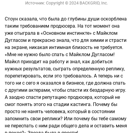
Источник:
Copyright © 2024 BACKGRID, Inc.
Стоун сказала, что была до глубины души оскорблена
таким требованием продюсера. На тот момент она
уже отыграла в «Основном инстинкте» с Майклом
Дугласом и прекрасно знала, что для химии и страсти
на экране, никакая интимная близость не требуется.
«Мне не нужно было спать с Майклом Дугласом!
Майкл приходит на работу и знал, как добиться
нужных результатов, сыграть определенную реплику,
порепетировать, если это требовалось. А теперь ни с
того ни с сего я оказался в бизнесе, где должна спать
с другими актерами, чтобы спасти их бездарную игру.
А заодно спасти репутацию продюсера, который не
смог понять этого на стадии кастинга. Почему бы
просто не нанять человека, который в состоянии
запомнить свои реплики? Или почему бы тебе самому
не переспать с ним ради общего дела и оставить меня
в покое?» Звезда была в ярости!