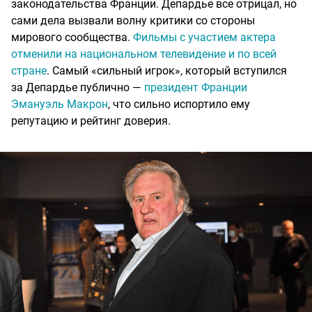
законодательства Франции. Депардье все отрицал, но
сами дела вызвали волну критики со стороны
мирового сообщества.
Фильмы с участием актера
отменили на национальном телевидение и по всей
стране
. Самый «сильный игрок», который вступился
за Депардье публично —
президент Франции
Эмануэль Макрон
, что сильно испортило ему
репутацию и рейтинг доверия.