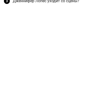
Дженнифер Лопес уходит со сцены?