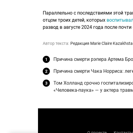
Параллельно с последствиями этой траг
отцом троих детей, которых
воспитывал 
развод в августе 2024 года после почти семи лет бр
Автор текста:
Редакция Marie Claire Kazakhst
Причина смерти рэпера Артема Бров
Причина смерти Чака Норриса: лег
Том Холланд срочно госпитализиро
«Человека-паука» — у актера трав
О проекте
Контакт