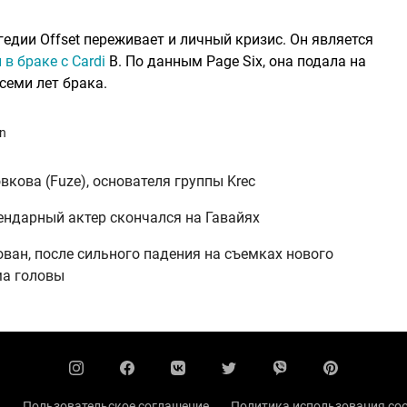
едии Offset переживает и личный кризис. Он является
в браке с Cardi
B. По данным Page Six, она подала на
ака.​​​​​​​​​​​​​​​​
an
кова (Fuze), основателя группы Krec
ендарный актер скончался на Гавайях
ван, после сильного падения на съемках нового
ма головы
ы
Пользовательское соглашение
Политика использования coo