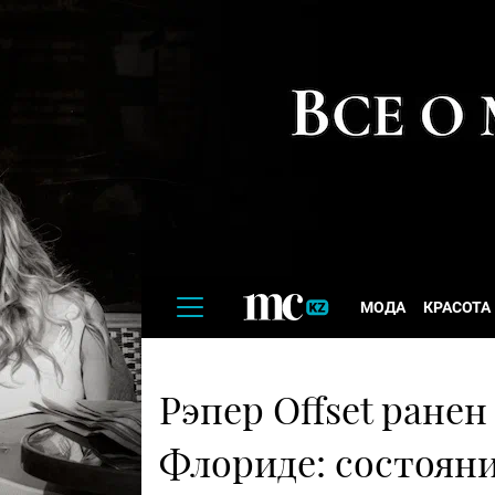
МОДА
КРАСОТА
Рэпер Offset ранен
Флориде: состоян