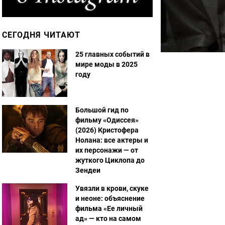
СЕГОДНЯ ЧИТАЮТ
25 главных событий в
мире моды в 2025
году
Большой гид по
фильму «Одиссея»
(2026) Кристофера
Нолана: все актеры и
их персонажи — от
жуткого Циклопа до
Зендеи
Увязли в крови, скуке
и неоне: объяснение
фильма «Ее личный
ад» — кто на самом