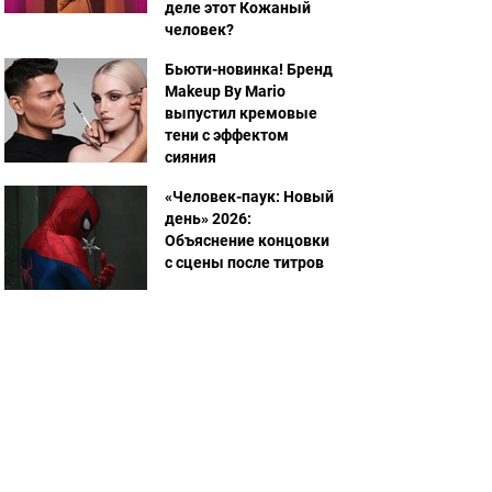
деле этот Кожаный
человек?
Бьюти-новинка! Бренд
Makeup By Mario
выпустил кремовые
тени с эффектом
сияния
«Человек-паук: Новый
день» 2026:
Объяснение концовки
с сцены после титров