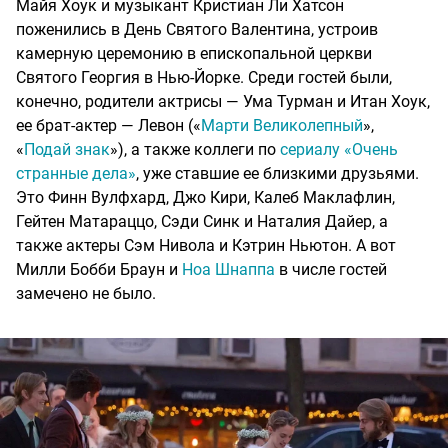
Майя Хоук и музыкант Кристиан Ли Хатсон
поженились в День Святого Валентина, устроив
камерную церемонию в епископальной церкви
Святого Георгия в Нью-Йорке. Среди гостей были,
конечно, родители актрисы — Ума Турман и Итан Хоук,
ее брат-актер — Левон («
Марти Великолепный
»,
«
Подай знак
»), а также коллеги по
сериалу «Очень
странные дела»
, уже ставшие ее близкими друзьями.
Это Финн Вулфхард, Джо Кири, Калеб Маклафлин,
Гейтен Матараццо, Сэди Синк и Наталия Дайер, а
также актеры Сэм Нивола и Кэтрин Ньютон. А вот
Милли Бобби Браун и
Ноа Шнаппа
в числе гостей
замечено не было.