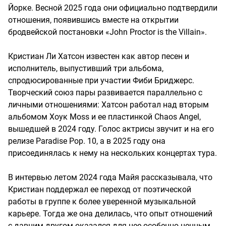
Йорке. Весной 2025 года они официально подтвердили
отношения, появившись вместе на открытии
бродвейской постановки «John Proctor is the Villain».
Кристиан Ли Хатсон известен как автор песен и
исполнитель, выпустивший три альбома,
спродюсированные при участии Фиби Бриджерс.
Творческий союз пары развивается параллельно с
личными отношениями: Хатсон работал над вторым
альбомом Хоук Moss и ее пластинкой Chaos Angel,
вышедшей в 2024 году. Голос актрисы звучит и на его
релизе Paradise Pop. 10, а в 2025 году она
присоединялась к нему на нескольких концертах тура.
В интервью летом 2024 года Майя рассказывала, что
Кристиан поддержал ее переход от поэтической
работы в группе к более уверенной музыкальной
карьере. Тогда же она делилась, что опыт отношений
с давним другом оказался для нее особенно ценным,