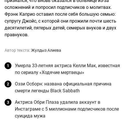
признался, что вновь оказался в больнице из-за
осложнений и попросил подписчиков о молитвах.
Фрэнк Каприо оставил после себя большую семью:
супругу Джойс, с которой они прожили почти шесть
десятилетий, пятерых детей, семерых внуков и двух
правнуков.
Автор текста:
Жулдыз Алиева
Умерла 33-летняя актриса Келли Мак, известная
по сериалу «Ходячие мертвецы»
Оззи Осборн: названа официальная причина
смерти легенды Black Sabbath
Актриса Обри Плаза удалила аккаунт в
Инстаграме с 5 миллионами подписчиков после
суицида мужа