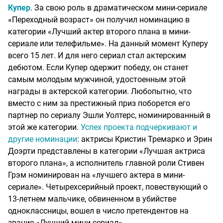
Купер
. За свою роль в драматическом мини-сериале
«Переходный возраст» он получил номинацию в
категории «Лучший актер второго плана в мини-
сериале или телефильме». На данный момент Куперу
всего 15 лет. И для него сериал стал актерским
дебютом. Если Купер одержит победу, он станет
самым молодым мужчиной, удостоенным этой
награды в актерской категории. Любопытно, что
вместо с ним за престижный приз поборется его
партнер по сериалу Эшли Уолтерс, номинированный в
этой же категории.
Успех проекта подчеркивают и
другие номинации
: актрисы Кристин Тремарко и Эрин
Доэрти представлены в категории «Лучшая актриса
второго плана», а исполнитель главной роли Стивен
Грэм номинирован на «лучшего актера в мини-
сериале». Четырехсерийный проект, повествующий о
13-летнем мальчике, обвиненном в убийстве
одноклассницы, вошел в число претендентов на
звание «Лучший мини-сериал».