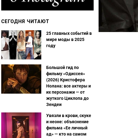
СЕГОДНЯ ЧИТАЮТ
25 главных событий в
мире моды в 2025
году
Большой гид по
фильму «Одиссея»
(2026) Кристофера
Нолана: все актеры и
их персонажи — от
жуткого Циклопа до
Зендеи
Увязли в крови, скуке
и неоне: объяснение
фильма «Ее личный
ад» — кто на самом