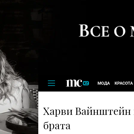
МОДА
КРАСОТА
Харви Вайнштейн п
брата