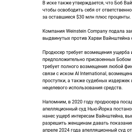
В иске также утверждается, что Боб Вайн
чтобы освободить себя от ответственнос
за оставшиеся $30 млн плюс проценты.
Компания Weinstein Company подала зая
выдвинутых против Харви Вайнштейна 
Продюсер требует возмещения ущерба и
предположительно присвоенных Бобом 
требует полного возмещения любой фин
связи с иском AI International, возме
проступки, а также судебных издержек
нецелевого использования средств.
Напомним, в 2020 году продюсера поса
апелляционный суд Нью-Йорка постанов
нанес ущерб интересам Вайнштейна, вы
разрешить женщинам давать показания 
апреле 2024 года апелляционный суд о