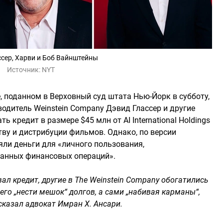
сер, Харви и Боб Вайнштейны
Источник:
NYT
ке, поданном в Верховный суд штата Нью-Йорк в субботу,
водитель Weinstein Company Дэвид Глассер и другие
 кредит в размере $45 млн от AI International Holdings
ву и дистрибуции фильмов. Однако, по версии
яли деньги для «личного пользования,
занных финансовых операций».
ал кредит, другие в The Weinstein Company обогатились
 его „нести мешок“ долгов, а сами „набивая карманы“,
сказал адвокат Имран Х. Ансари.