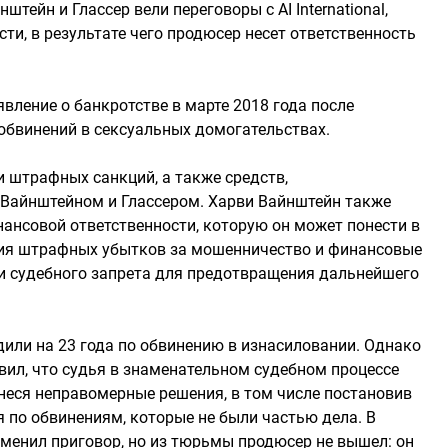
штейн и Глассер вели переговоры с AI International,
ти, в результате чего продюсер несет ответственность
вление о банкротстве в марте 2018 года после
обвинений в сексуальных домогательствах.
 штрафных санкций, а также средств,
Вайнштейном и Глассером. Харви Вайнштейн также
ансовой ответственности, которую он может понести в
щения штрафных убытков за мошенничество и финансовые
 и судебного запрета для предотвращения дальнейшего
дили на 23 года по обвинению в изнасиловании. Однако
ил, что судья в знаменательном судебном процессе
неся неправомерные решения, в том числе постановив
по обвинениям, которые не были частью дела. В
тменил приговор, но из тюрьмы продюсер не вышел: он