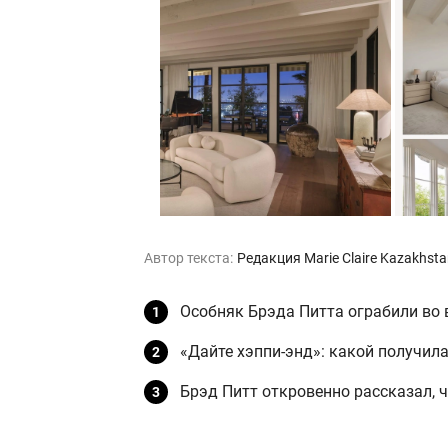
Автор текста:
Редакция Marie Claire Kazakhst
Особняк Брэда Питта ограбили во
«Дайте хэппи-энд»: какой получил
Брэд Питт откровенно рассказал, 