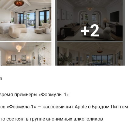
+2
an
 время премьеры «Формулы-1»
ась «Формула-1» — кассовый хит Apple с Брэдом Питтом
что состоял в группе анонимных алкоголиков